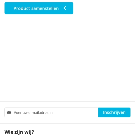
Product samenstellen
Abonneer
Inschrijven
u
op
onze
Wie zijn wij?
nieuwsbrief