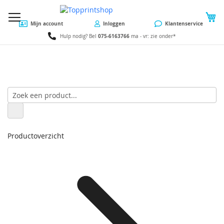
W
Mijn account
Inloggen
Klantenservice
075-6163766
Hulp nodig? Bel
ma - vr: zie onder*
Productoverzicht