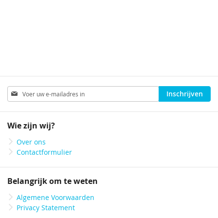
286 x 50 mm
394 x 50 mm
Abonneer
Inschrijven
u
op
onze
Wie zijn wij?
nieuwsbrief
Over ons
Contactformulier
Belangrijk om te weten
Algemene Voorwaarden
Privacy Statement