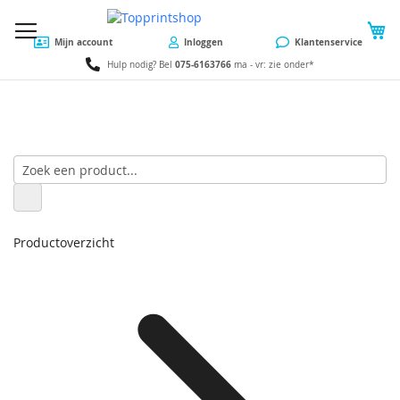
W
Mijn account
Inloggen
Klantenservice
075-6163766
Hulp nodig? Bel
ma - vr: zie onder*
Productoverzicht