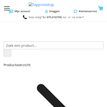
W
Mijn account
Inloggen
Klantenservice
075-6163766
Hulp nodig? Bel
ma - vr: zie onder*
Productoverzicht