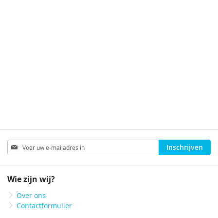
Abonneer
Inschrijven
u
op
onze
Wie zijn wij?
nieuwsbrief
Over ons
Contactformulier