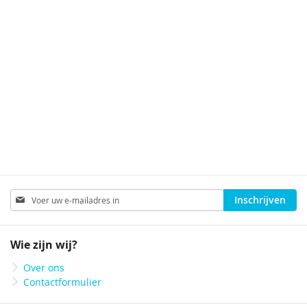
Abonneer
Inschrijven
u
op
onze
Wie zijn wij?
nieuwsbrief
Over ons
Contactformulier