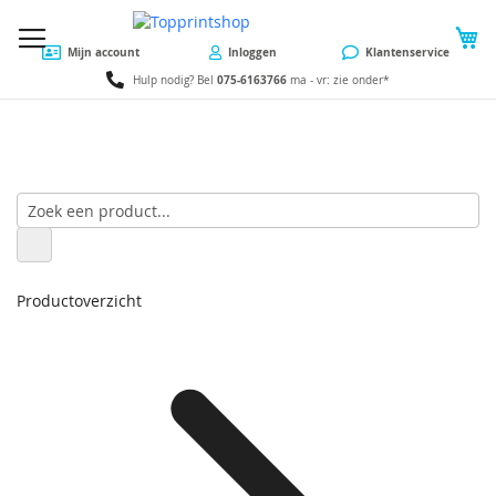
W
Mijn account
Inloggen
Klantenservice
075-6163766
Hulp nodig? Bel
ma - vr: zie onder*
Productoverzicht