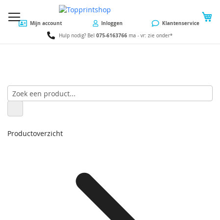
W
Mijn account
Inloggen
Klantenservice
075-6163766
Hulp nodig? Bel
ma - vr: zie onder*
Productoverzicht