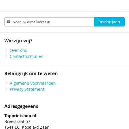
Abonneer
Inschrijven
u
op
onze
Wie zijn wij?
nieuwsbrief
Over ons
Contactformulier
Belangrijk om te weten
Algemene Voorwaarden
Privacy Statement
Adresgegevens
Topprintshop.nl
Breestraat 57
1541 EC Koog a/d Zaan