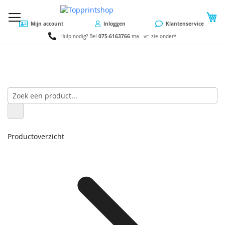
W
Mijn account
Inloggen
Klantenservice
075-6163766
Hulp nodig? Bel
ma - vr: zie onder*
Productoverzicht