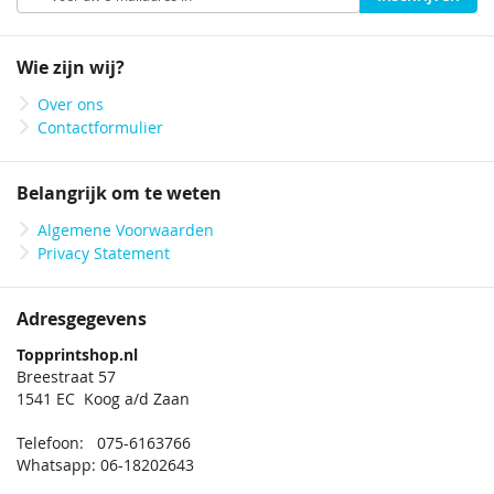
u
op
onze
Wie zijn wij?
nieuwsbrief
Over ons
Contactformulier
Belangrijk om te weten
Algemene Voorwaarden
Privacy Statement
Adresgegevens
Topprintshop.nl
Breestraat 57
1541 EC Koog a/d Zaan
Telefoon: 075-6163766
Whatsapp: 06-18202643