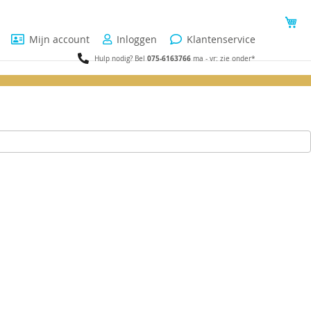
Wi
Mijn account
Inloggen
Klantenservice
075-6163766
Hulp nodig? Bel
ma - vr: zie onder*