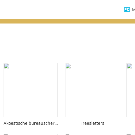
M
Akoestische bureauschermen
Freesletters