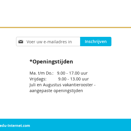
Abonneer
Inschrijven
u
op
onze
*Openingstijden
nieuwsbrief
Ma. t/m Do.: 9.00 - 17.00 uur
Vrijdags: 9.00 - 13.00 uur
Juli en Augustus vakantierooster -
aangepaste openingstijden
Sedu-Internet.com