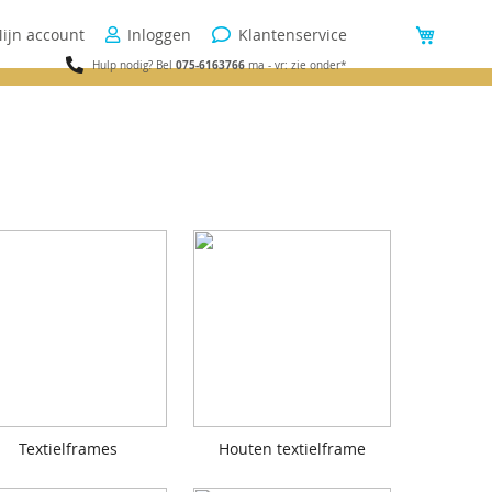
ijn account
Inloggen
Klantenservice
Winkel
075-6163766
Hulp nodig? Bel
ma - vr: zie onder*
Textielframes
Houten textielframe